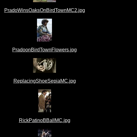
PradoWinsOaksOnBirdTownMC2.jpg
PradoonBirdTownFlowers.jpg
ReplacingShoeSepiaMC.jpg
RickPatinoBBallMC.jpg