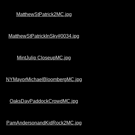
MatthewStPatrick2MC.jpg
MatthewStPatrickInSky#0034.jpg
MintJulip CloseupMC.jpg
NYMayorMichaelBloombergMC.jpg
OaksDayPaddockCrowdMC.jpg
PamAndersonandKidRock2MC.jpg