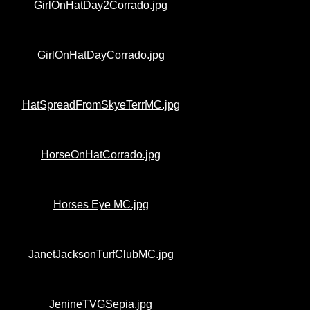
GirlOnHatDay2Corrado.jpg
GirlOnHatDayCorrado.jpg
HatSpreadFromSkyeTerrMC.jpg
HorseOnHatCorrado.jpg
Horses Eye MC.jpg
JanetJacksonTurfClubMC.jpg
JenineTVGSepia.jpg