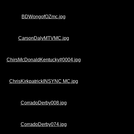
BDWongofOZmc.jpg
CarsonDalyMTVMC.jpg
ChirsMcDonaldKentucky#0004.jpg
ChrisKirkpatrickINSYNC MC.jpg
CorradoDerby008.jpg
CorradoDerby074.jpg