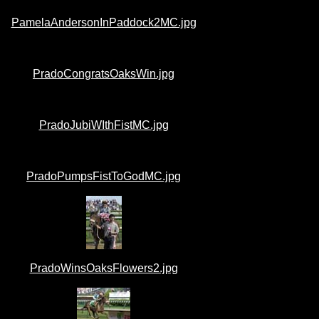
PamelaAndersonInPaddock2MC.jpg
PradoCongratsOaksWin.jpg
PradoJubiWIthFistMC.jpg
PradoPumpsFistToGodMC.jpg
PradoWinsOaksFlowers2.jpg