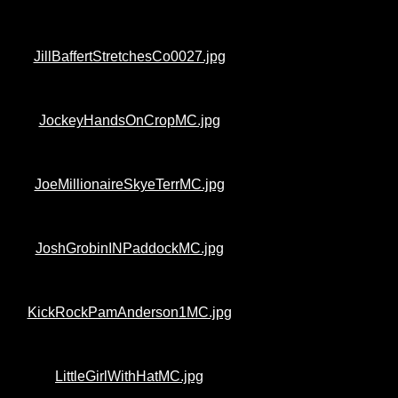
JillBaffertStretchesCo0027.jpg
JockeyHandsOnCropMC.jpg
JoeMillionaireSkyeTerrMC.jpg
JoshGrobinINPaddockMC.jpg
KickRockPamAnderson1MC.jpg
LittleGirlWithHatMC.jpg