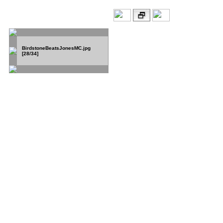
BirdstoneBeatsJonesMC.jpg
[28/34]